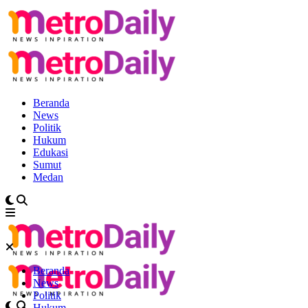
Beranda
News
Politik
Hukum
Edukasi
Sumut
Medan
Beranda
News
Politik
Hukum