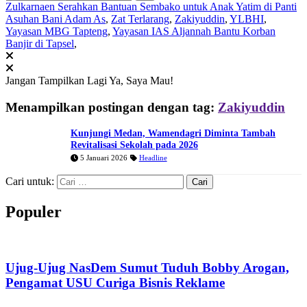
Zulkarnaen Serahkan Bantuan Sembako untuk Anak Yatim di Panti
Asuhan Bani Adam As
,
Zat Terlarang
,
Zakiyuddin
,
YLBHI
,
Yayasan MBG Tapteng
,
Yayasan IAS Aljannah Bantu Korban
Banjir di Tapsel
,
Jangan Tampilkan Lagi
Ya, Saya Mau!
Menampilkan postingan dengan tag:
Zakiyuddin
Kunjungi Medan, Wamendagri Diminta Tambah
Revitalisasi Sekolah pada 2026
5 Januari 2026
Headline
Cari untuk:
Populer
Ujug-Ujug NasDem Sumut Tuduh Bobby Arogan,
Pengamat USU Curiga Bisnis Reklame