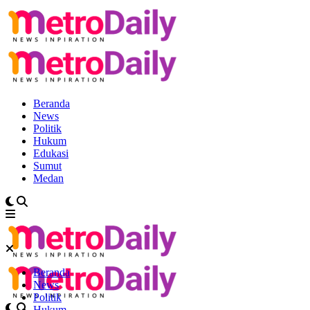
Beranda
News
Politik
Hukum
Edukasi
Sumut
Medan
Beranda
News
Politik
Hukum