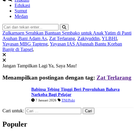
Edukasi
Sumut
Medan
Zulkarnaen Serahkan Bantuan Sembako untuk Anak Yatim di Panti
Asuhan Bani Adam As
,
Zat Terlarang
,
Zakiyuddin
,
YLBHI
,
Yayasan MBG Tapteng
,
Yayasan IAS Aljannah Bantu Korban
Banjir di Tapsel
,
Jangan Tampilkan Lagi
Ya, Saya Mau!
Menampilkan postingan dengan tag:
Zat Terlarang
Babinsa Tebing Tinggi Beri Penyuluhan Bahaya
Narkoba Bagi Pelajar
7 Januari 2026
TNI/Polri
Cari untuk:
Populer