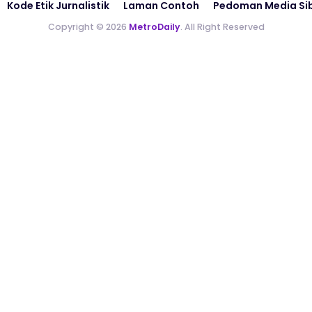
Kode Etik Jurnalistik
Laman Contoh
Pedoman Media Si
Copyright © 2026
MetroDaily
. All Right Reserved