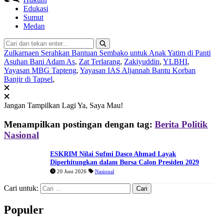
Edukasi
Sumut
Medan
Zulkarnaen Serahkan Bantuan Sembako untuk Anak Yatim di Panti
Asuhan Bani Adam As
,
Zat Terlarang
,
Zakiyuddin
,
YLBHI
,
Yayasan MBG Tapteng
,
Yayasan IAS Aljannah Bantu Korban
Banjir di Tapsel
,
Jangan Tampilkan Lagi
Ya, Saya Mau!
Menampilkan postingan dengan tag:
Berita Politik
Nasional
ESKRIM Nilai Sufmi Dasco Ahmad Layak
Diperhitungkan dalam Bursa Calon Presiden 2029
20 Juni 2026
Nasional
Cari untuk:
Populer