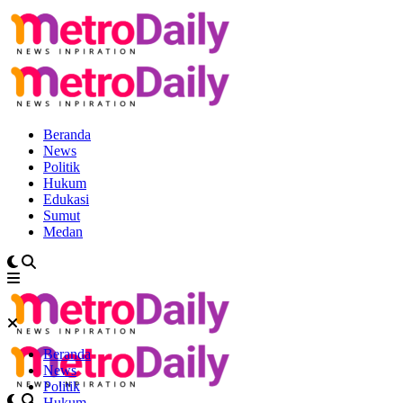
Beranda
News
Politik
Hukum
Edukasi
Sumut
Medan
Beranda
News
Politik
Hukum