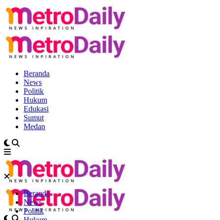
Beranda
News
Politik
Hukum
Edukasi
Sumut
Medan
Beranda
News
Politik
Hukum