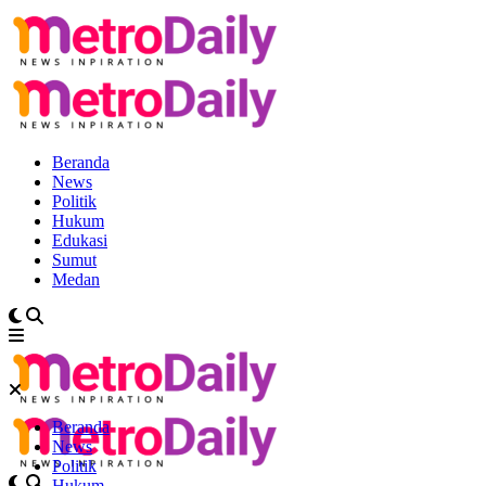
Beranda
News
Politik
Hukum
Edukasi
Sumut
Medan
Beranda
News
Politik
Hukum