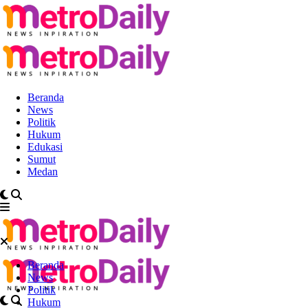
Beranda
News
Politik
Hukum
Edukasi
Sumut
Medan
Beranda
News
Politik
Hukum