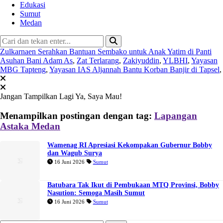
Edukasi
Sumut
Medan
Zulkarnaen Serahkan Bantuan Sembako untuk Anak Yatim di Panti
Asuhan Bani Adam As
,
Zat Terlarang
,
Zakiyuddin
,
YLBHI
,
Yayasan
MBG Tapteng
,
Yayasan IAS Aljannah Bantu Korban Banjir di Tapsel
,
Jangan Tampilkan Lagi
Ya, Saya Mau!
Menampilkan postingan dengan tag:
Lapangan
Astaka Medan
Wamenag RI Apresiasi Kekompakan Gubernur Bobby
dan Wagub Surya
16 Juni 2026
Sumut
Batubara Tak Ikut di Pembukaan MTQ Provinsi, Bobby
Nasution: Semoga Masih Sumut
16 Juni 2026
Sumut