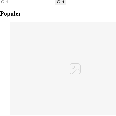
Cari
untuk:
Populer