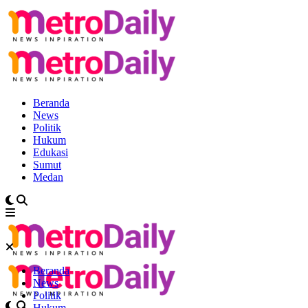
Beranda
News
Politik
Hukum
Edukasi
Sumut
Medan
Beranda
News
Politik
Hukum