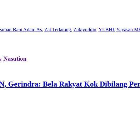
Asuhan Bani Adam As
,
Zat Terlarang
,
Zakiyuddin
,
YLBHI
,
Yayasan M
 Nasution
, Gerindra: Bela Rakyat Kok Dibilang Pen