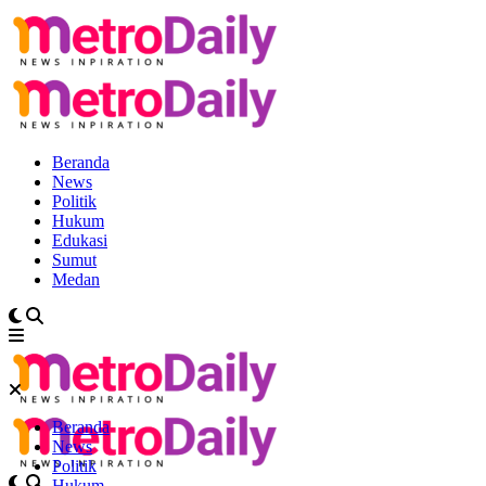
Beranda
News
Politik
Hukum
Edukasi
Sumut
Medan
Beranda
News
Politik
Hukum