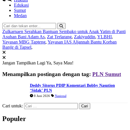
Edukasi
Sumut
Medan
Zulkarnaen Serahkan Bantuan Sembako untuk Anak Yatim di Panti
Asuhan Bani Adam As
,
Zat Terlarang
,
Zakiyuddin
,
YLBHI
,
Yayasan MBG Tapteng
,
Yayasan IAS Aljannah Bantu Korban
Banjir di Tapsel
,
Jangan Tampilkan Lagi
Ya, Saya Mau!
Menampilkan postingan dengan tag:
PLN Sumut
Deddy Sitorus PDIP Komentari Bobby Nasution
‘Sidak’ PLN
8 Juni 2026
Nasional
Cari untuk:
Populer