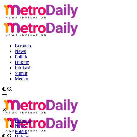
Beranda
News
Politik
Hukum
Edukasi
Sumut
Medan
Beranda
News
Politik
Hukum