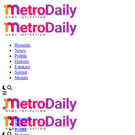
Beranda
News
Politik
Hukum
Edukasi
Sumut
Medan
Beranda
News
Politik
Hukum