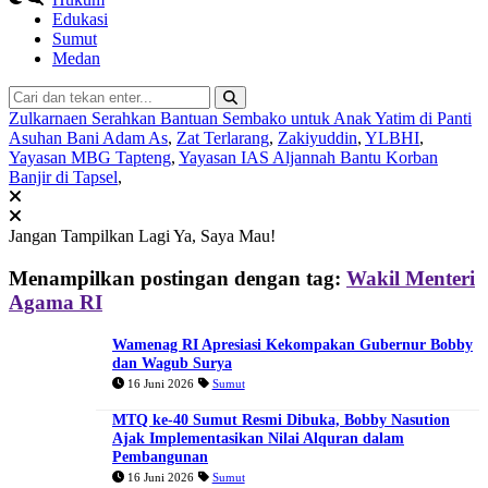
Edukasi
Sumut
Medan
Zulkarnaen Serahkan Bantuan Sembako untuk Anak Yatim di Panti
Asuhan Bani Adam As
,
Zat Terlarang
,
Zakiyuddin
,
YLBHI
,
Yayasan MBG Tapteng
,
Yayasan IAS Aljannah Bantu Korban
Banjir di Tapsel
,
Jangan Tampilkan Lagi
Ya, Saya Mau!
Menampilkan postingan dengan tag:
Wakil Menteri
Agama RI
Wamenag RI Apresiasi Kekompakan Gubernur Bobby
dan Wagub Surya
16 Juni 2026
Sumut
MTQ ke-40 Sumut Resmi Dibuka, Bobby Nasution
Ajak Implementasikan Nilai Alquran dalam
Pembangunan
16 Juni 2026
Sumut