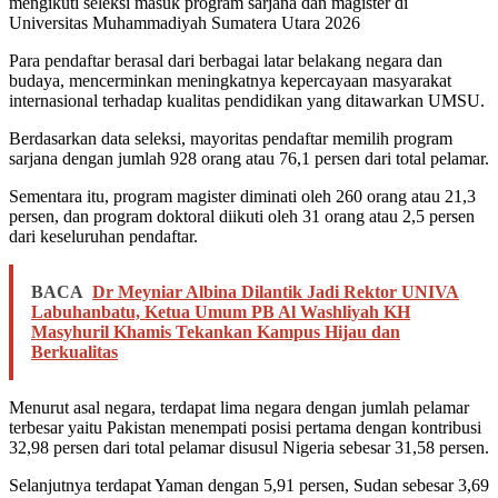
mengikuti seleksi masuk program sarjana dan magister di
Universitas Muhammadiyah Sumatera Utara 2026
Para pendaftar berasal dari berbagai latar belakang negara dan
budaya, mencerminkan meningkatnya kepercayaan masyarakat
internasional terhadap kualitas pendidikan yang ditawarkan UMSU.
Berdasarkan data seleksi, mayoritas pendaftar memilih program
sarjana dengan jumlah 928 orang atau 76,1 persen dari total pelamar.
Sementara itu, program magister diminati oleh 260 orang atau 21,3
persen, dan program doktoral diikuti oleh 31 orang atau 2,5 persen
dari keseluruhan pendaftar.
BACA
Dr Meyniar Albina Dilantik Jadi Rektor UNIVA
Labuhanbatu, Ketua Umum PB Al Washliyah KH
Masyhuril Khamis Tekankan Kampus Hijau dan
Berkualitas
Menurut asal negara, terdapat lima negara dengan jumlah pelamar
terbesar yaitu Pakistan menempati posisi pertama dengan kontribusi
32,98 persen dari total pelamar disusul Nigeria sebesar 31,58 persen.
Selanjutnya terdapat Yaman dengan 5,91 persen, Sudan sebesar 3,69