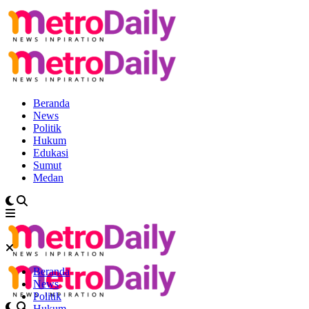
Beranda
News
Politik
Hukum
Edukasi
Sumut
Medan
Beranda
News
Politik
Hukum