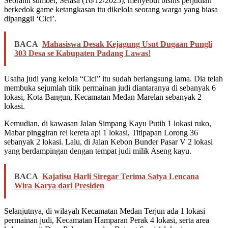
Seoranh sumber, Selasa (16/12/2025), menyebut bisnis perjudian
berkedok game ketangkasan itu dikelola seorang warga yang biasa
dipanggil ‘Cici’.
BACA
Mahasiswa Desak Kejagung Usut Dugaan Pungli
303 Desa se Kabupaten Padang Lawas!
Usaha judi yang kelola “Cici” itu sudah berlangsung lama. Dia telah
membuka sejumlah titik permainan judi diantaranya di sebanyak 6
lokasi, Kota Bangun, Kecamatan Medan Marelan sebanyak 2
lokasi.
Kemudian, di kawasan Jalan Simpang Kayu Putih 1 lokasi ruko,
Mabar pinggiran rel kereta api 1 lokasi, Titipapan Lorong 36
sebanyak 2 lokasi. Lalu, di Jalan Kebon Bunder Pasar V 2 lokasi
yang berdampingan dengan tempat judi milik Aseng kayu.
BACA
Kajatisu Harli Siregar Terima Satya Lencana
Wira Karya dari Presiden
Selanjutnya, di wilayah Kecamatan Medan Terjun ada 1 lokasi
permainan judi, Kecamatan Hamparan Perak 4 lokasi, serta area