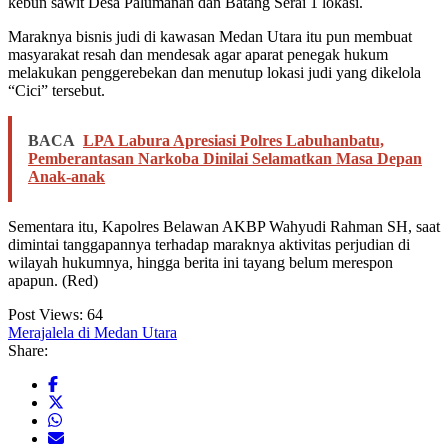
kebun sawit Desa Palumanan dan Batang Serai 1 lokasi.
Maraknya bisnis judi di kawasan Medan Utara itu pun membuat
masyarakat resah dan mendesak agar aparat penegak hukum
melakukan penggerebekan dan menutup lokasi judi yang dikelola
“Cici” tersebut.
BACA
LPA Labura Apresiasi Polres Labuhanbatu,
Pemberantasan Narkoba Dinilai Selamatkan Masa Depan
Anak-anak
Sementara itu, Kapolres Belawan AKBP Wahyudi Rahman SH, saat
dimintai tanggapannya terhadap maraknya aktivitas perjudian di
wilayah hukumnya, hingga berita ini tayang belum merespon
apapun. (Red)
Post Views:
64
Merajalela di Medan Utara
Share: