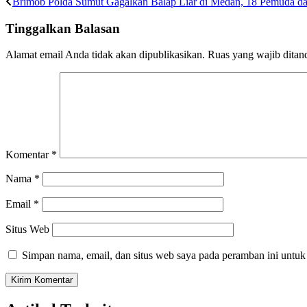
Brimob Polda Sumut Gagalkan Balap Liar di Medan, 18 Pemuda d
Tinggalkan Balasan
Alamat email Anda tidak akan dipublikasikan.
Ruas yang wajib ditan
Komentar
*
Nama
*
Email
*
Situs Web
Simpan nama, email, dan situs web saya pada peramban ini untuk