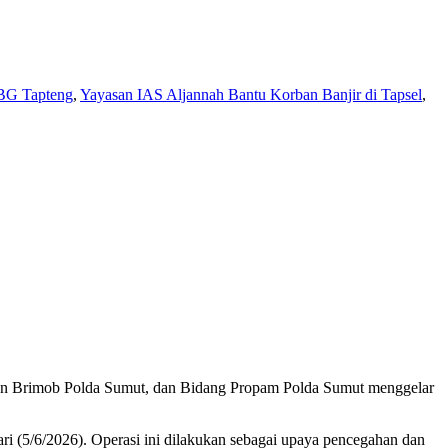
BG Tapteng
,
Yayasan IAS Aljannah Bantu Korban Banjir di Tapsel
,
an Brimob Polda Sumut, dan Bidang Propam Polda Sumut menggelar
ri (5/6/2026). Operasi ini dilakukan sebagai upaya pencegahan dan