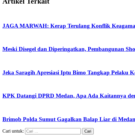
Artikel Terkait
JAGA MARWAH: Kerap Terulang Konflik Keagamaan
Meski Disegel dan Diperingatkan, Pembangunan Sh
Jeka Saragih Apresiasi Iptu Bimo Tangkap Pelaku 
KPK Datangi DPRD Medan, Apa Ada Kaitannya de
Brimob Polda Sumut Gagalkan Balap Liar di Meda
Cari untuk: