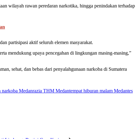
emetaan wilayah rawan peredaran narkotika, hingga penindakan terhadap
an
 partisipasi aktif seluruh elemen masyarakat.
serta mendukung upaya pencegahan di lingkungan masing-masing,”
an, sehat, dan bebas dari penyalahgunaan narkoba di Sumatera
a narkoba Medan
razia THM Medan
tempat hiburan malam Medan
tes