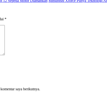
an 12 Sepeda Motor Diamankan
Mitsubishi Xforce Punya Teknologi A
dai
*
 komentar saya berikutnya.