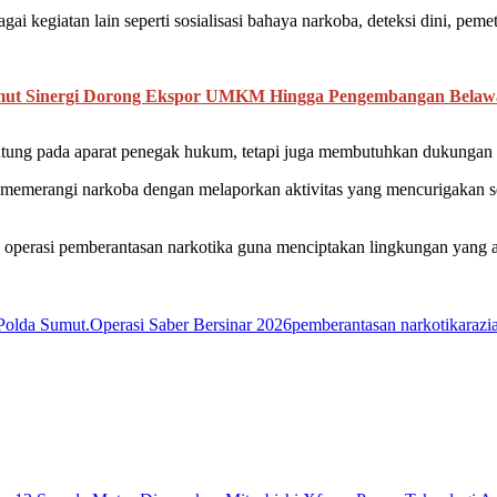
agai kegiatan lain seperti sosialisasi bahaya narkoba, deteksi dini, p
mut Sinergi Dorong Ekspor UMKM Hingga Pengembangan Belaw
tung pada aparat penegak hukum, tetapi juga membutuhkan dukungan dan
 memerangi narkoba dengan melaporkan aktivitas yang mencurigakan 
erasi pemberantasan narkotika guna menciptakan lingkungan yang am
Polda Sumut.
Operasi Saber Bersinar 2026
pemberantasan narkotika
razi