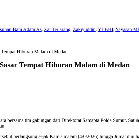
Asuhan Bani Adam As
,
Zat Terlarang
,
Zakiyuddin
,
YLBHI
,
Yayasan M
 Tempat Hiburan Malam di Medan
 Sasar Tempat Hiburan Malam di Medan
a bersama tim gabungan dari Direktorat Samapta Polda Sumut, Satu
an.
rsebut berlangsung sejak Kamis malam (4/6/2026) hingga Jumat dini ha