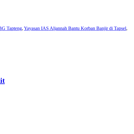
BG Tapteng
,
Yayasan IAS Aljannah Bantu Korban Banjir di Tapsel
,
it