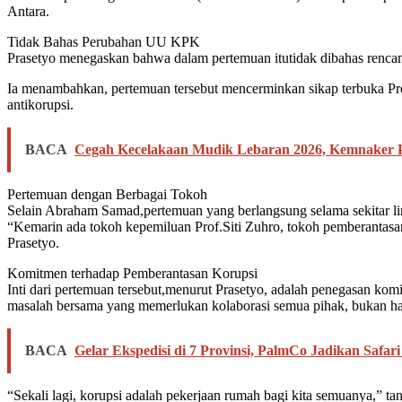
Antara.
Tidak Bahas Perubahan UU KPK
Prasetyo menegaskan bahwa dalam pertemuan itutidak dibahas rencan
Ia menambahkan, pertemuan tersebut mencerminkan sikap terbuka Pres
antikorupsi.
BACA
Cegah Kecelakaan Mudik Lebaran 2026, Kemnaker Pe
Pertemuan dengan Berbagai Tokoh
Selain Abraham Samad,pertemuan yang berlangsung selama sekitar lima 
“Kemarin ada tokoh kepemiluan Prof.Siti Zuhro, tokoh pemberanta
Prasetyo.
Komitmen terhadap Pemberantasan Korupsi
Inti dari pertemuan tersebut,menurut Prasetyo, adalah penegasan ko
masalah bersama yang memerlukan kolaborasi semua pihak, bukan ha
BACA
Gelar Ekspedisi di 7 Provinsi, PalmCo Jadikan Saf
“Sekali lagi, korupsi adalah pekerjaan rumah bagi kita semuanya,” ta