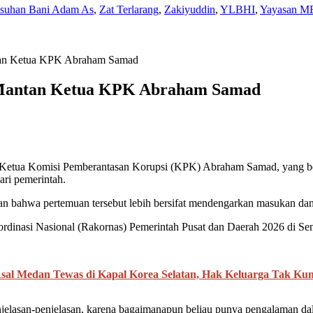
Asuhan Bani Adam As
,
Zat Terlarang
,
Zakiyuddin
,
YLBHI
,
Yayasan M
ntan Ketua KPK Abraham Samad
n Mantan Ketua KPK Abraham Samad
ua Komisi Pemberantasan Korupsi (KPK) Abraham Samad, yang berlan
ari pemerintah.
an bahwa pertemuan tersebut lebih bersifat mendengarkan masukan d
Koordinasi Nasional (Rakornas) Pemerintah Pusat dan Daerah 2026 di 
sal Medan Tewas di Kapal Korea Selatan, Hak Keluarga Tak Kun
asan-penjelasan, karena bagaimanapun beliau punya pengalaman dalam h