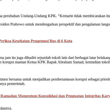
a perubahan Undang-Undang KPK. “Kemarin tidak membicarakan itu,” u
iden Prabowo untuk mendengarkan perspektif dan pengalaman langsung 
riksa Kesehatan Pengemusi Bus di 6 Kota
jam itu juga dihadiri sejumlah tokoh lain dari berbagai latar belakan
san korupsi mantan Ketua KPK Bapak Abraham Samad, kemudian tokoh 
mitmen bersama untuk menjadikan pemberantasan korupsi sebagai prior
nya pemerintah.
ari Ramadan Momentum Konsolidasi dan Penguatan Integritas Ka
ndasnya.