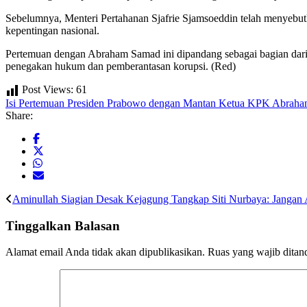
Sebelumnya, Menteri Pertahanan Sjafrie Sjamsoeddin telah menyebu
kepentingan nasional.
Pertemuan dengan Abraham Samad ini dipandang sebagai bagian dari
penegakan hukum dan pemberantasan korupsi. (Red)
Post Views:
61
Isi Pertemuan Presiden Prabowo dengan Mantan Ketua KPK Abrah
Share:
Aminullah Siagian Desak Kejagung Tangkap Siti Nurbaya: Jangan
Tinggalkan Balasan
Alamat email Anda tidak akan dipublikasikan.
Ruas yang wajib ditan