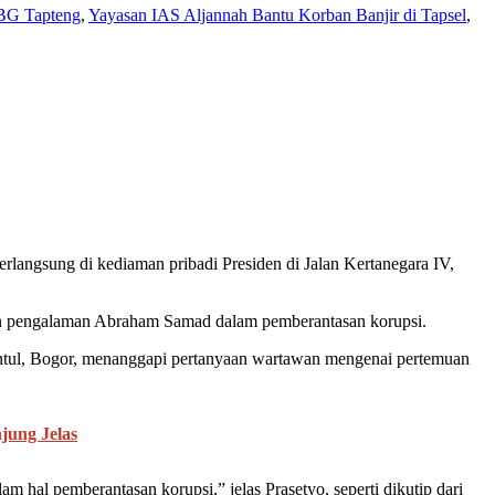
BG Tapteng
,
Yayasan IAS Aljannah Bantu Korban Banjir di Tapsel
,
gsung di kediaman pribadi Presiden di Jalan Kertanegara IV,
an pengalaman Abraham Samad dalam pemberantasan korupsi.
Sentul, Bogor, menanggapi pertanyaan wartawan mengenai pertemuan
jung Jelas
al pemberantasan korupsi,” jelas Prasetyo, seperti dikutip dari