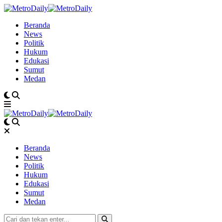
Beranda
News
Politik
Hukum
Edukasi
Sumut
Medan
Beranda
News
Politik
Hukum
Edukasi
Sumut
Medan