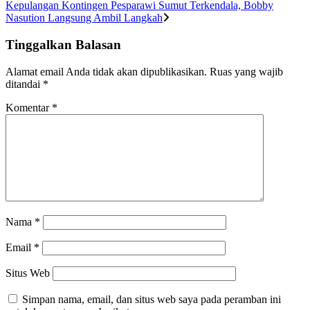
Kepulangan Kontingen Pesparawi Sumut Terkendala, Bobby
Nasution Langsung Ambil Langkah
Tinggalkan Balasan
Alamat email Anda tidak akan dipublikasikan.
Ruas yang wajib
ditandai
*
Komentar
*
Nama
*
Email
*
Situs Web
Simpan nama, email, dan situs web saya pada peramban ini