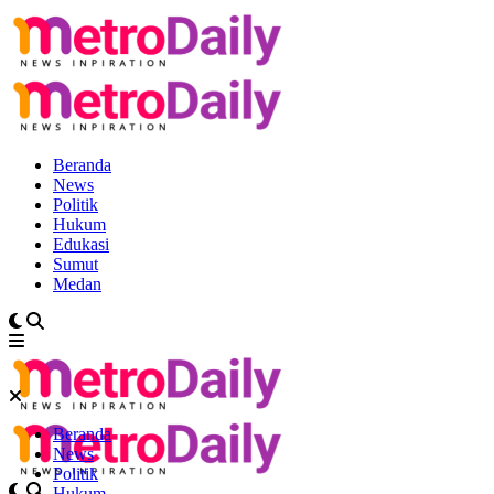
Beranda
News
Politik
Hukum
Edukasi
Sumut
Medan
Beranda
News
Politik
Hukum