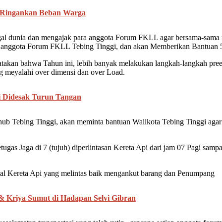
 Ringankan Beban Warga
ggal dunia dan mengajak para anggota Forum FKLL agar bersama-sama
anggota Forum FKLL Tebing Tinggi, dan akan Memberikan Bantuan 5 Pa
takan bahwa Tahun ini, lebih banyak melakukan langkah-langkah preem
g meyalahi over dimensi dan over Load.
i Didesak Turun Tangan
 Tebing Tinggi, akan meminta bantuan Walikota Tebing Tinggi agar s
as Jaga di 7 (tujuh) diperlintasan Kereta Api dari jam 07 Pagi sampai 
al Kereta Api yang melintas baik mengankut barang dan Penumpang
Kriya Sumut di Hadapan Selvi Gibran