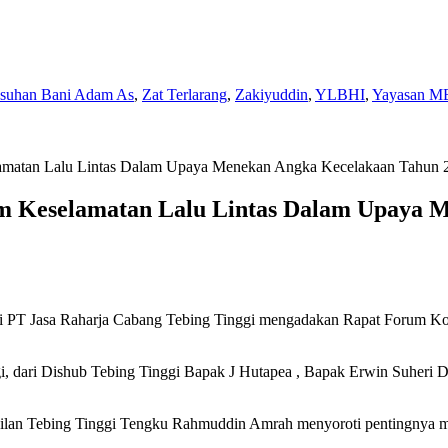
Asuhan Bani Adam As
,
Zat Terlarang
,
Zakiyuddin
,
YLBHI
,
Yayasan M
elamatan Lalu Lintas Dalam Upaya Menekan Angka Kecelakaan Tahun 
am Keselamatan Lalu Lintas Dalam Upaya 
PT Jasa Raharja Cabang Tebing Tinggi mengadakan Rapat Forum Kom
inggi, dari Dishub Tebing Tinggi Bapak J Hutapea , Bapak Erwin Suhe
kilan Tebing Tinggi Tengku Rahmuddin Amrah menyoroti pentingnya m