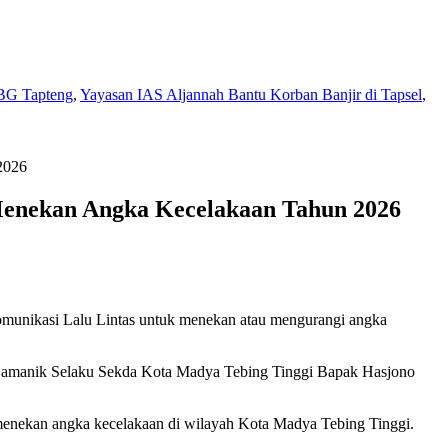
BG Tapteng
,
Yayasan IAS Aljannah Bantu Korban Banjir di Tapsel
,
2026
Menekan Angka Kecelakaan Tahun 2026
unikasi Lalu Lintas untuk menekan atau mengurangi angka
ri Damanik Selaku Sekda Kota Madya Tebing Tinggi Bapak Hasjono
enekan angka kecelakaan di wilayah Kota Madya Tebing Tinggi.