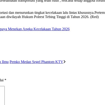
amatan transportasi yang telah rutin , rencana setiap anggota forum
ortasi dan menurunkan tingkat kecelakaan lalu lintas khususnya.Pertem
aan diwilayah Hukum Polrest Tebing Tinggi di Tahun 2026. (Red)
paya Menekan Angka Kecelakaan Tahun 2026
n Ilmu
Pemko Medan Segel Phantom KTV
dai
*