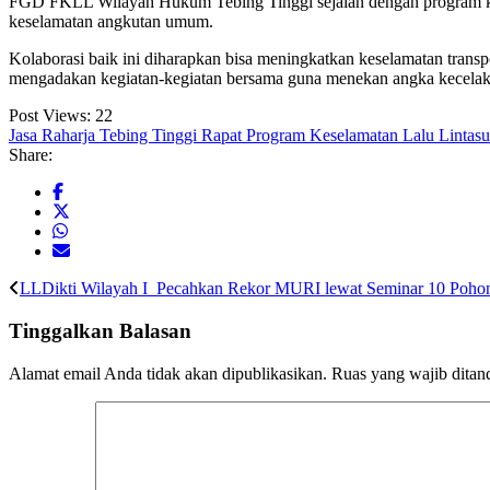
FGD FKLL Wilayah Hukum Tebing Tinggi sejalan dengan program kesel
keselamatan angkutan umum.
Kolaborasi baik ini diharapkan bisa meningkatkan keselamatan transp
mengadakan kegiatan-kegiatan bersama guna menekan angka kecelak
Post Views:
22
Jasa Raharja Tebing Tinggi Rapat Program Keselamatan Lalu Lintas
u
Share:
LLDikti Wilayah I Pecahkan Rekor MURI lewat Seminar 10 Poho
Tinggalkan Balasan
Alamat email Anda tidak akan dipublikasikan.
Ruas yang wajib ditan