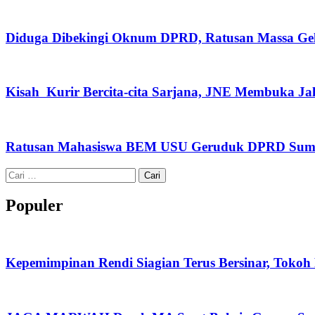
Diduga Dibekingi Oknum DPRD, Ratusan Massa Gela
Kisah Kurir Bercita-cita Sarjana, JNE Membuka J
Ratusan Mahasiswa BEM USU Geruduk DPRD Sumut,
Cari
untuk:
Populer
Kepemimpinan Rendi Siagian Terus Bersinar, Tok