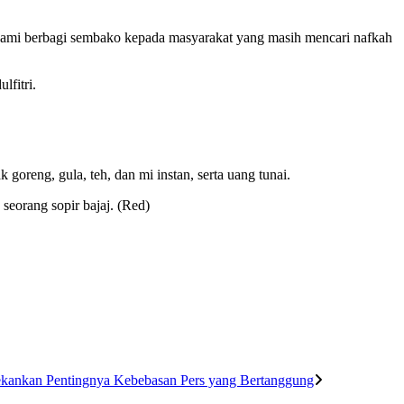
, kami berbagi sembako kepada masyarakat yang masih mencari nafkah
fitri.
oreng, gula, teh, dan mi instan, serta uang tunai.
seorang sopir bajaj. (Red)
ekankan Pentingnya Kebebasan Pers yang Bertanggung