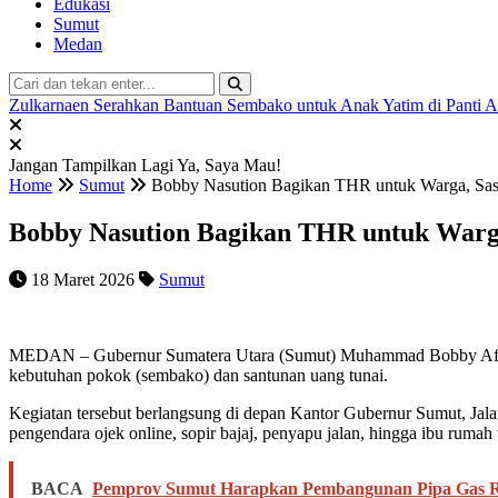
Edukasi
Sumut
Medan
Zulkarnaen Serahkan Bantuan Sembako untuk Anak Yatim di Panti 
Jangan Tampilkan Lagi
Ya, Saya Mau!
Home
Sumut
Bobby Nasution Bagikan THR untuk Warga, Sasa
Bobby Nasution Bagikan THR untuk Warga
18 Maret 2026
Sumut
MEDAN – Gubernur Sumatera Utara (Sumut) Muhammad Bobby Afif Na
kebutuhan pokok (sembako) dan santunan uang tunai.
Kegiatan tersebut berlangsung di depan Kantor Gubernur Sumut, Ja
pengendara ojek online, sopir bajaj, penyapu jalan, hingga ibu rumah
BACA
Pemprov Sumut Harapkan Pembangunan Pipa Gas R