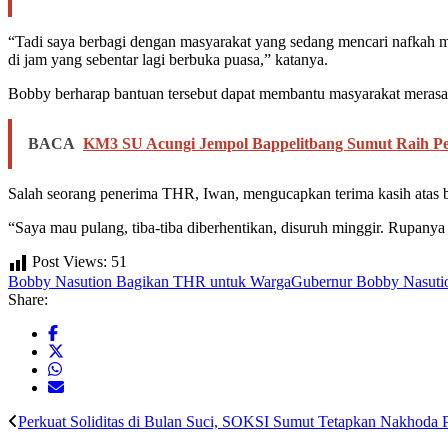
“Tadi saya berbagi dengan masyarakat yang sedang mencari nafkah m
di jam yang sebentar lagi berbuka puasa,” katanya.
Bobby berharap bantuan tersebut dapat membantu masyarakat merasa
BACA
KM3 SU Acungi Jempol Bappelitbang Sumut Raih Pe
Salah seorang penerima THR, Iwan, mengucapkan terima kasih atas ban
“Saya mau pulang, tiba-tiba diberhentikan, disuruh minggir. Rupanya
Post Views:
51
Bobby Nasution Bagikan THR untuk Warga
Gubernur Bobby Nasuti
Share:
Perkuat Soliditas di Bulan Suci, SOKSI Sumut Tetapkan Nakhoda 