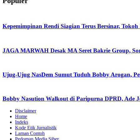
Populer
Kepemimpinan Rendi Siagian Terus Bersinar, Tok
JAGA MARWAH Desak MA Seret Bakrie Group, Soro
Ujug-Ujug NasDem Sumut Tuduh Bobby Arogan, Pe
Bobby Nasution Walkout di Paripurna DPRD, Ade J
Disclaimer
Home
Indeks
Kode Etik Jurnalistik
Laman Contoh
Pedoman Media Siber