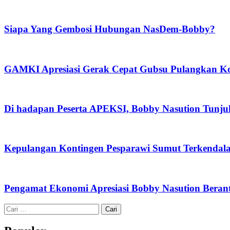
Siapa Yang Gembosi Hubungan NasDem-Bobby?
GAMKI Apresiasi Gerak Cepat Gubsu Pulangkan Kon
Di hadapan Peserta APEKSI, Bobby Nasution Tunj
Kepulangan Kontingen Pesparawi Sumut Terkendal
Pengamat Ekonomi Apresiasi Bobby Nasution Berant
Cari
untuk: