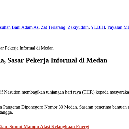
Asuhan Bani Adam As
,
Zat Terlarang
,
Zakiyuddin
,
YLBHI
,
Yayasan M
r Pekerja Informal di Medan
, Sasar Pekerja Informal di Medan
sution membagikan tunjangan hari raya (THR) kepada masyarakat di
lan Pangeran Diponegoro Nomor 30 Medan. Sasaran penerima bantuan u
 tangga.
iau–Sumut Mampu Atasi Kelangkaan Energi