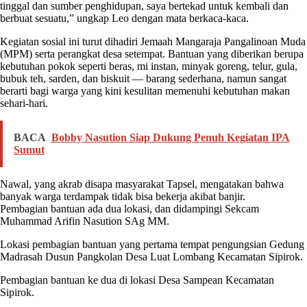
tinggal dan sumber penghidupan, saya bertekad untuk kembali dan
berbuat sesuatu,” ungkap Leo dengan mata berkaca-kaca.
Kegiatan sosial ini turut dihadiri Jemaah Mangaraja Pangalinoan Muda
(MPM) serta perangkat desa setempat. Bantuan yang diberikan berupa
kebutuhan pokok seperti beras, mi instan, minyak goreng, telur, gula,
bubuk teh, sarden, dan biskuit — barang sederhana, namun sangat
berarti bagi warga yang kini kesulitan memenuhi kebutuhan makan
sehari-hari.
BACA
Bobby Nasution Siap Dukung Penuh Kegiatan IPA
Sumut
Nawal, yang akrab disapa masyarakat Tapsel, mengatakan bahwa
banyak warga terdampak tidak bisa bekerja akibat banjir.
Pembagian bantuan ada dua lokasi, dan didampingi Sekcam
Muhammad Arifin Nasution SAg MM.
Lokasi pembagian bantuan yang pertama tempat pengungsian Gedung
Madrasah Dusun Pangkolan Desa Luat Lombang Kecamatan Sipirok.
Pembagian bantuan ke dua di lokasi Desa Sampean Kecamatan
Sipirok.