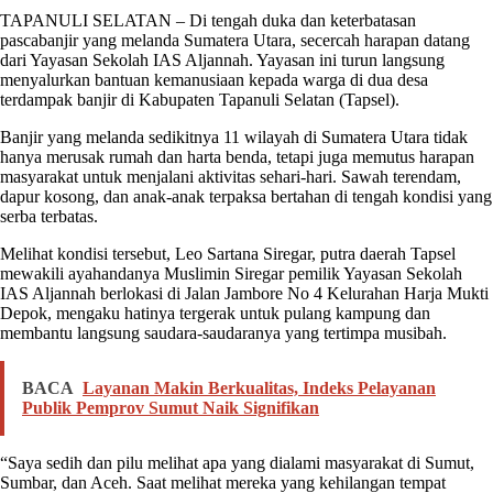
TAPANULI SELATAN – Di tengah duka dan keterbatasan
pascabanjir yang melanda Sumatera Utara, secercah harapan datang
dari Yayasan Sekolah IAS Aljannah. Yayasan ini turun langsung
menyalurkan bantuan kemanusiaan kepada warga di dua desa
terdampak banjir di Kabupaten Tapanuli Selatan (Tapsel).
Banjir yang melanda sedikitnya 11 wilayah di Sumatera Utara tidak
hanya merusak rumah dan harta benda, tetapi juga memutus harapan
masyarakat untuk menjalani aktivitas sehari-hari. Sawah terendam,
dapur kosong, dan anak-anak terpaksa bertahan di tengah kondisi yang
serba terbatas.
Melihat kondisi tersebut, Leo Sartana Siregar, putra daerah Tapsel
mewakili ayahandanya Muslimin Siregar pemilik Yayasan Sekolah
IAS Aljannah berlokasi di Jalan Jambore No 4 Kelurahan Harja Mukti
Depok, mengaku hatinya tergerak untuk pulang kampung dan
membantu langsung saudara-saudaranya yang tertimpa musibah.
BACA
Layanan Makin Berkualitas, Indeks Pelayanan
Publik Pemprov Sumut Naik Signifikan
“Saya sedih dan pilu melihat apa yang dialami masyarakat di Sumut,
Sumbar, dan Aceh. Saat melihat mereka yang kehilangan tempat