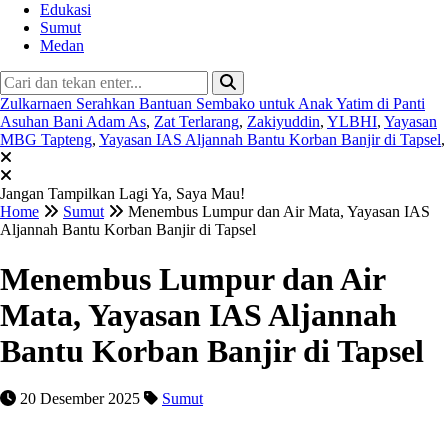
Edukasi
Sumut
Medan
Zulkarnaen Serahkan Bantuan Sembako untuk Anak Yatim di Panti
Asuhan Bani Adam As
,
Zat Terlarang
,
Zakiyuddin
,
YLBHI
,
Yayasan
MBG Tapteng
,
Yayasan IAS Aljannah Bantu Korban Banjir di Tapsel
,
Jangan Tampilkan Lagi
Ya, Saya Mau!
Home
Sumut
Menembus Lumpur dan Air Mata, Yayasan IAS
Aljannah Bantu Korban Banjir di Tapsel
Menembus Lumpur dan Air
Mata, Yayasan IAS Aljannah
Bantu Korban Banjir di Tapsel
20 Desember 2025
Sumut