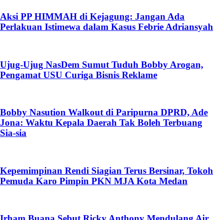
Aksi PP HIMMAH di Kejagung: Jangan Ada
Perlakuan Istimewa dalam Kasus Febrie Adriansyah
Ujug-Ujug NasDem Sumut Tuduh Bobby Arogan,
Pengamat USU Curiga Bisnis Reklame
Bobby Nasution Walkout di Paripurna DPRD, Ade
Jona: Waktu Kepala Daerah Tak Boleh Terbuang
Sia-sia
Kepemimpinan Rendi Siagian Terus Bersinar, Tokoh
Pemuda Karo Pimpin PKN MJA Kota Medan
Irham Buana Sebut Ricky Anthony Mendulang Air