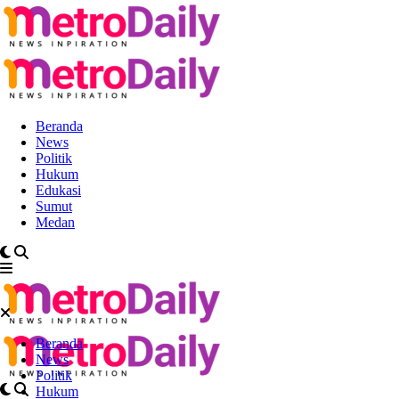
Beranda
News
Politik
Hukum
Edukasi
Sumut
Medan
Beranda
News
Politik
Hukum