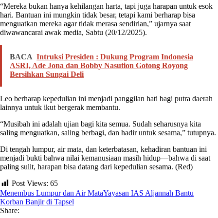
“Mereka bukan hanya kehilangan harta, tapi juga harapan untuk esok
hari. Bantuan ini mungkin tidak besar, tetapi kami berharap bisa
menguatkan mereka agar tidak merasa sendirian,” ujarnya saat
diwawancarai awak media, Sabtu (20/12/2025).
BACA
Intruksi Presiden : Dukung Program Indonesia
ASRI, Ade Jona dan Bobby Nasution Gotong Royong
Bersihkan Sungai Deli
Leo berharap kepedulian ini menjadi panggilan hati bagi putra daerah
lainnya untuk ikut bergerak membantu.
“Musibah ini adalah ujian bagi kita semua. Sudah seharusnya kita
saling menguatkan, saling berbagi, dan hadir untuk sesama,” tutupnya.
Di tengah lumpur, air mata, dan keterbatasan, kehadiran bantuan ini
menjadi bukti bahwa nilai kemanusiaan masih hidup—bahwa di saat
paling sulit, harapan bisa datang dari kepedulian sesama. (Red)
Post Views:
65
Menembus Lumpur dan Air Mata
Yayasan IAS Aljannah Bantu
Korban Banjir di Tapsel
Share: