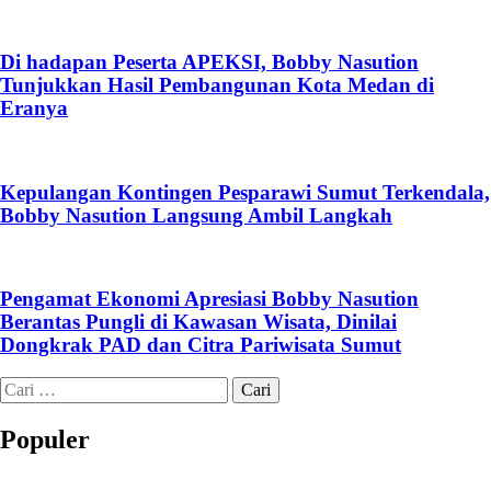
Di hadapan Peserta APEKSI, Bobby Nasution
Tunjukkan Hasil Pembangunan Kota Medan di
Eranya
Kepulangan Kontingen Pesparawi Sumut Terkendala,
Bobby Nasution Langsung Ambil Langkah
Pengamat Ekonomi Apresiasi Bobby Nasution
Berantas Pungli di Kawasan Wisata, Dinilai
Dongkrak PAD dan Citra Pariwisata Sumut
Cari
untuk:
Populer