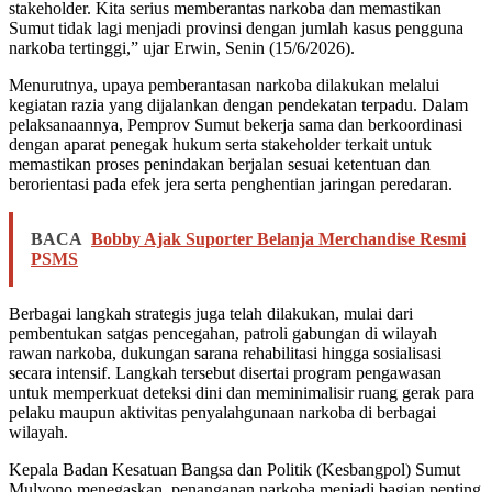
stakeholder. Kita serius memberantas narkoba dan memastikan
Sumut tidak lagi menjadi provinsi dengan jumlah kasus pengguna
narkoba tertinggi,” ujar Erwin, Senin (15/6/2026).
Menurutnya, upaya pemberantasan narkoba dilakukan melalui
kegiatan razia yang dijalankan dengan pendekatan terpadu. Dalam
pelaksanaannya, Pemprov Sumut bekerja sama dan berkoordinasi
dengan aparat penegak hukum serta stakeholder terkait untuk
memastikan proses penindakan berjalan sesuai ketentuan dan
berorientasi pada efek jera serta penghentian jaringan peredaran.
BACA
Bobby Ajak Suporter Belanja Merchandise Resmi
PSMS
Berbagai langkah strategis juga telah dilakukan, mulai dari
pembentukan satgas pencegahan, patroli gabungan di wilayah
rawan narkoba, dukungan sarana rehabilitasi hingga sosialisasi
secara intensif. Langkah tersebut disertai program pengawasan
untuk memperkuat deteksi dini dan meminimalisir ruang gerak para
pelaku maupun aktivitas penyalahgunaan narkoba di berbagai
wilayah.
Kepala Badan Kesatuan Bangsa dan Politik (Kesbangpol) Sumut
Mulyono menegaskan, penanganan narkoba menjadi bagian penting