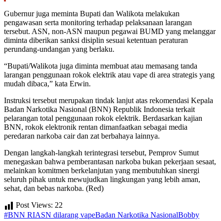
Gubernur juga meminta Bupati dan Walikota melakukan
pengawasan serta monitoring terhadap pelaksanaan larangan
tersebut. ASN, non-ASN maupun pegawai BUMD yang melanggar
diminta diberikan sanksi disiplin sesuai ketentuan peraturan
perundang-undangan yang berlaku.
“Bupati/Walikota juga diminta membuat atau memasang tanda
larangan penggunaan rokok elektrik atau vape di area strategis yang
mudah dibaca,” kata Erwin.
Instruksi tersebut merupakan tindak lanjut atas rekomendasi Kepala
Badan Narkotika Nasional (BNN) Republik Indonesia terkait
pelarangan total penggunaan rokok elektrik. Berdasarkan kajian
BNN, rokok elektronik rentan dimanfaatkan sebagai media
peredaran narkoba cair dan zat berbahaya lainnya.
Dengan langkah-langkah terintegrasi tersebut, Pemprov Sumut
menegaskan bahwa pemberantasan narkoba bukan pekerjaan sesaat,
melainkan komitmen berkelanjutan yang membutuhkan sinergi
seluruh pihak untuk mewujudkan lingkungan yang lebih aman,
sehat, dan bebas narkoba. (Red)
Post Views:
22
#BNN RI
ASN dilarang vape
Badan Narkotika Nasional
Bobby