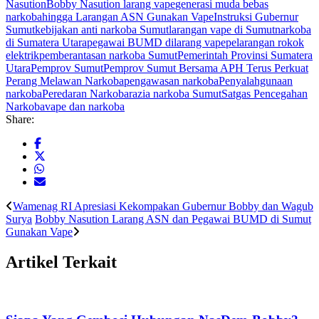
Nasution
Bobby Nasution larang vape
generasi muda bebas
narkoba
hingga Larangan ASN Gunakan Vape
Instruksi Gubernur
Sumut
kebijakan anti narkoba Sumut
larangan vape di Sumut
narkoba
di Sumatera Utara
pegawai BUMD dilarang vape
pelarangan rokok
elektrik
pemberantasan narkoba Sumut
Pemerintah Provinsi Sumatera
Utara
Pemprov Sumut
Pemprov Sumut Bersama APH Terus Perkuat
Perang Melawan Narkoba
pengawasan narkoba
Penyalahgunaan
narkoba
Peredaran Narkoba
razia narkoba Sumut
Satgas Pencegahan
Narkoba
vape dan narkoba
Share:
Wamenag RI Apresiasi Kekompakan Gubernur Bobby dan Wagub
Surya
Bobby Nasution Larang ASN dan Pegawai BUMD di Sumut
Gunakan Vape
Artikel Terkait