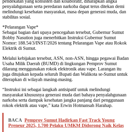
pendekatan yang konsisten dan kolaboratif, diharapkan angka
penyalahgunaan serta peredaran narkoba dapat terus ditekan demi
melindungi kesehatan masyarakat, masa depan generasi muda, dan
stabilitas sosial.
*Pelarangan Vape*
Sebagai bagian dari upaya pencegahan tersebut, Gubernur Sumut
Bobby Nasution juga menerbitkan Instruksi Gubernur Sumut
Nomor: 188.54/3/INST/2026 tentang Pelarangan Vape atau Rokok
Elektrik di Sumut.
Melalui kebijakan tersebut, ASN, non-ASN, hingga pegawai Badan
Usaha Milik Daerah (BUMD) di lingkungan Pemprov Sumut
dilarang menggunakan rokok elektronik atau vape. Larangan itu
juga ditujukan kepada seluruh Bupati dan Walikota se-Sumut untuk
diterapkan di wilayah masing-masing.
“Instruksi ini sebagai langkah antisipatif untuk melindungi
masyarakat khususnya generasi muda dari bahaya penyalahgunaan
narkoba serta dampak kesehatan jangka panjang dari penggunaan
rokok elektrik atau vape,” kata Erwin Hotmansah Harahap.
BACA
Pemprov Sumut Hadirkan Fast Track Young
Preneur 2025, 1.700 Pelaku UMKM Didorong Naik Kelas