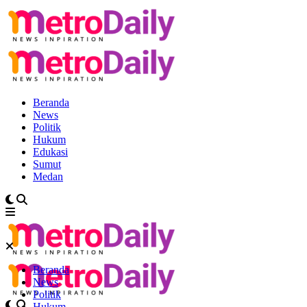
Beranda
News
Politik
Hukum
Edukasi
Sumut
Medan
Beranda
News
Politik
Hukum