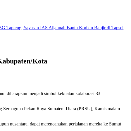
BG Tapteng
,
Yayasan IAS Aljannah Bantu Korban Banjir di Tapsel
,
 Kabupaten/Kota
t diharapkan menjadi simbol kekuatan kolaborasi 33
ung Serbaguna Pekan Raya Sumatera Utara (PRSU), Kamis malam
maupun nusantara, dapat merencanakan perjalanan mereka ke Sumut