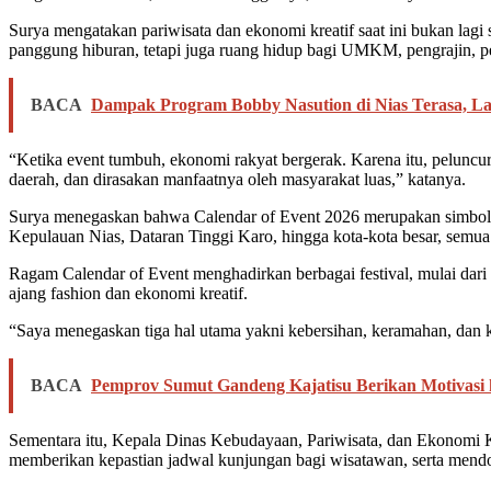
Surya mengatakan pariwisata dan ekonomi kreatif saat ini bukan lag
panggung hiburan, tetapi juga ruang hidup bagi UMKM, pengrajin, pela
BACA
Dampak Program Bobby Nasution di Nias Terasa, La
“Ketika event tumbuh, ekonomi rakyat bergerak. Karena itu, peluncur
daerah, dan dirasakan manfaatnya oleh masyarakat luas,” katanya.
Surya menegaskan bahwa Calendar of Event 2026 merupakan simbol ke
Kepulauan Nias, Dataran Tinggi Karo, hingga kota-kota besar, semua
Ragam Calendar of Event menghadirkan berbagai festival, mulai dari bu
ajang fashion dan ekonomi kreatif.
“Saya menegaskan tiga hal utama yakni kebersihan, keramahan, dan k
BACA
Pemprov Sumut Gandeng Kajatisu Berikan Motivasi
Sementara itu, Kepala Dinas Kebudayaan, Pariwisata, dan Ekonomi K
memberikan kepastian jadwal kunjungan bagi wisatawan, serta mendor