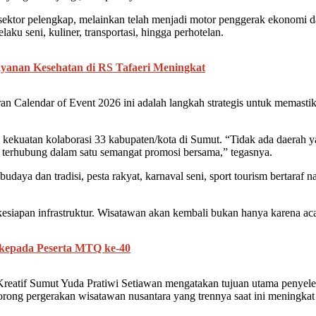
i sektor pelengkap, melainkan telah menjadi motor penggerak ekonomi 
ku seni, kuliner, transportasi, hingga perhotelan.
yanan Kesehatan di RS Tafaeri Meningkat
an Calendar of Event 2026 ini adalah langkah strategis untuk memastik
kuatan kolaborasi 33 kabupaten/kota di Sumut. “Tidak ada daerah yan
 terhubung dalam satu semangat promosi bersama,” tegasnya.
daya dan tradisi, pesta rakyat, karnaval seni, sport tourism bertaraf n
esiapan infrastruktur. Wisatawan akan kembali bukan hanya karena ac
 kepada Peserta MTQ ke-40
reatif Sumut Yuda Pratiwi Setiawan mengatakan tujuan utama penyele
ong pergerakan wisatawan nusantara yang trennya saat ini meningkat 