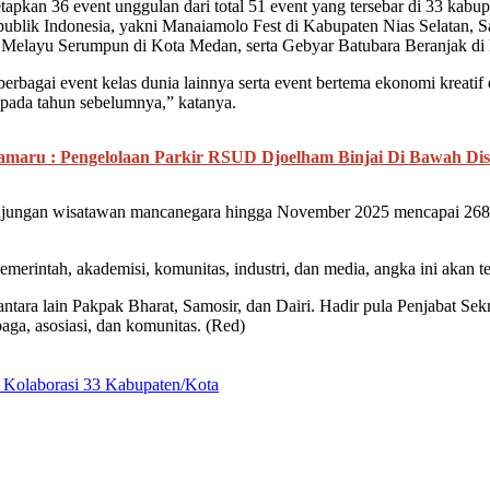
etapkan 36 event unggulan dari total 51 event yang tersebar di 33 kabu
lik Indonesia, yakni Manaiamolo Fest di Kabupaten Nias Selatan, Sa
 Melayu Serumpun di Kota Medan, serta Gebyar Batubara Beranjak di
berbagai event kelas dunia lainnya serta event bertema ekonomi kreati
g pada tahun sebelumnya,” katanya.
amaru : Pengelolaan Parkir RSUD Djoelham Binjai Di Bawah Di
i kunjungan wisatawan mancanegara hingga November 2025 mencapai 268
emerintah, akademisi, komunitas, industri, dan media, angka ini akan 
, antara lain Pakpak Bharat, Samosir, dan Dairi. Hadir pula Penjabat S
, asosiasi, dan komunitas. (Red)
 Kolaborasi 33 Kabupaten/Kota