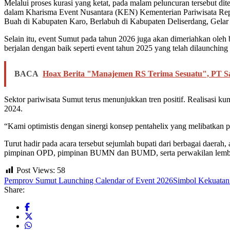
Melalui proses kurasi yang ketat, pada malam peluncuran tersebut dit
dalam Kharisma Event Nusantara (KEN) Kementerian Pariwisata Repub
Buah di Kabupaten Karo, Berlabuh di Kabupaten Deliserdang, Gelar
Selain itu, event Sumut pada tahun 2026 juga akan dimeriahkan oleh 
berjalan dengan baik seperti event tahun 2025 yang telah dilaunchin
BACA
Hoax Berita "Manajemen RS Terima Sesuatu", PT S
Sektor pariwisata Sumut terus menunjukkan tren positif. Realisas
2024.
“Kami optimistis dengan sinergi konsep pentahelix yang melibatkan p
Turut hadir pada acara tersebut sejumlah bupati dari berbagai daerah
pimpinan OPD, pimpinan BUMN dan BUMD, serta perwakilan lembaga
Post Views:
58
Pemprov Sumut Launching Calendar of Event 2026
Simbol Kekuatan
Share: