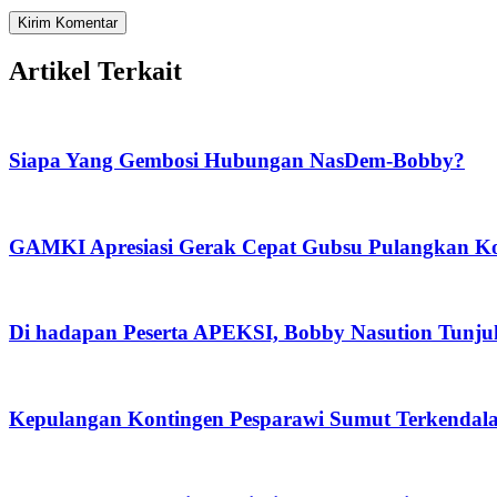
Artikel Terkait
Siapa Yang Gembosi Hubungan NasDem-Bobby?
GAMKI Apresiasi Gerak Cepat Gubsu Pulangkan Kon
Di hadapan Peserta APEKSI, Bobby Nasution Tunj
Kepulangan Kontingen Pesparawi Sumut Terkendal