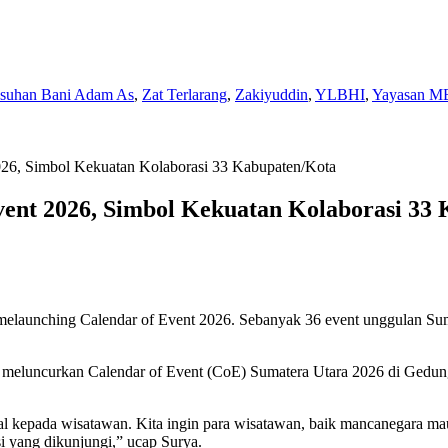
Asuhan Bani Adam As
,
Zat Terlarang
,
Zakiyuddin
,
YLBHI
,
Yayasan M
26, Simbol Kekuatan Kolaborasi 33 Kabupaten/Kota
ent 2026, Simbol Kekuatan Kolaborasi 33
launching Calendar of Event 2026. Sebanyak 36 event unggulan Sumu
t meluncurkan Calendar of Event (CoE) Sumatera Utara 2026 di Ged
dwal kepada wisatawan. Kita ingin para wisatawan, baik mancanegara 
si yang dikunjungi,” ucap Surya.