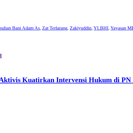
Asuhan Bani Adam As
,
Zat Terlarang
,
Zakiyuddin
,
YLBHI
,
Yayasan M
d
, Aktivis Kuatirkan Intervensi Hukum di P