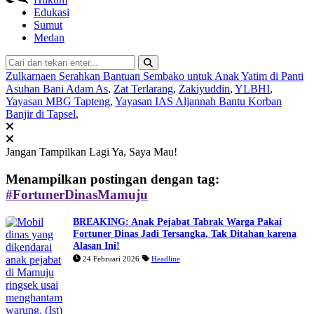
Edukasi
Sumut
Medan
Zulkarnaen Serahkan Bantuan Sembako untuk Anak Yatim di Panti
Asuhan Bani Adam As
,
Zat Terlarang
,
Zakiyuddin
,
YLBHI
,
Yayasan MBG Tapteng
,
Yayasan IAS Aljannah Bantu Korban
Banjir di Tapsel
,
Jangan Tampilkan Lagi
Ya, Saya Mau!
Menampilkan postingan dengan tag:
#FortunerDinasMamuju
BREAKING: Anak Pejabat Tabrak Warga Pakai
Fortuner Dinas Jadi Tersangka, Tak Ditahan karena
Alasan Ini!
24 Februari 2026
Headline