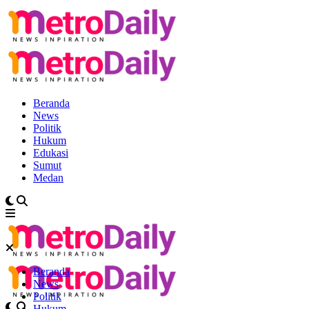
Beranda
News
Politik
Hukum
Edukasi
Sumut
Medan
Beranda
News
Politik
Hukum