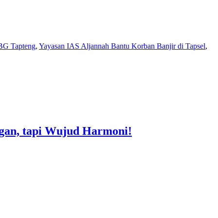
BG Tapteng
,
Yayasan IAS Aljannah Bantu Korban Banjir di Tapsel
,
gan, tapi Wujud Harmoni!