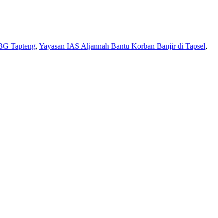
BG Tapteng
,
Yayasan IAS Aljannah Bantu Korban Banjir di Tapsel
,