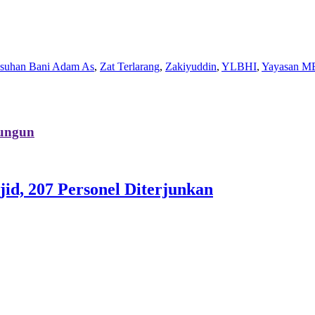
Asuhan Bani Adam As
,
Zat Terlarang
,
Zakiyuddin
,
YLBHI
,
Yayasan M
ungun
id, 207 Personel Diterjunkan