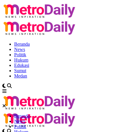
Beranda
News
Politik
Hukum
Edukasi
Sumut
Medan
Beranda
News
Politik
Hukum