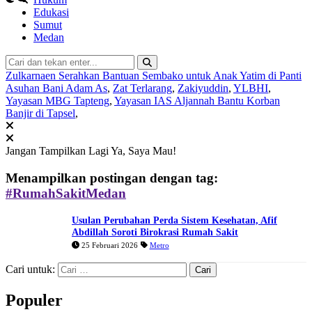
Edukasi
Sumut
Medan
Zulkarnaen Serahkan Bantuan Sembako untuk Anak Yatim di Panti
Asuhan Bani Adam As
,
Zat Terlarang
,
Zakiyuddin
,
YLBHI
,
Yayasan MBG Tapteng
,
Yayasan IAS Aljannah Bantu Korban
Banjir di Tapsel
,
Jangan Tampilkan Lagi
Ya, Saya Mau!
Menampilkan postingan dengan tag:
#RumahSakitMedan
Usulan Perubahan Perda Sistem Kesehatan, Afif
Abdillah Soroti Birokrasi Rumah Sakit
25 Februari 2026
Metro
Cari untuk:
Populer