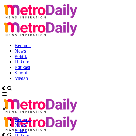
Beranda
News
Politik
Hukum
Edukasi
Sumut
Medan
Beranda
News
Politik
Hukum