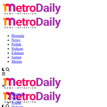
Beranda
News
Politik
Hukum
Edukasi
Sumut
Medan
Beranda
News
Politik
Hukum