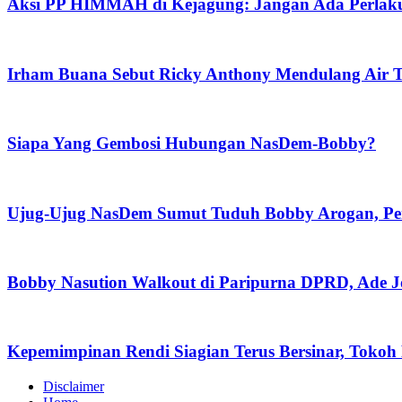
Aksi PP HIMMAH di Kejagung: Jangan Ada Perlaku
Irham Buana Sebut Ricky Anthony Mendulang Air T
Siapa Yang Gembosi Hubungan NasDem-Bobby?
Ujug-Ujug NasDem Sumut Tuduh Bobby Arogan, Pe
Bobby Nasution Walkout di Paripurna DPRD, Ade J
Kepemimpinan Rendi Siagian Terus Bersinar, Tok
Disclaimer