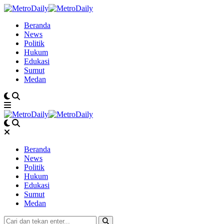
Beranda
News
Politik
Hukum
Edukasi
Sumut
Medan
Beranda
News
Politik
Hukum
Edukasi
Sumut
Medan