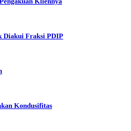
r Pengakuan Kliennya
 Diakui Fraksi PDIP
n
an Kondusifitas