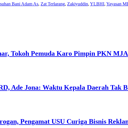
Asuhan Bani Adam As
,
Zat Terlarang
,
Zakiyuddin
,
YLBHI
,
Yayasan M
inar, Tokoh Pemuda Karo Pimpin PKN MJ
RD, Ade Jona: Waktu Kepala Daerah Tak Bo
ogan, Pengamat USU Curiga Bisnis Rekla