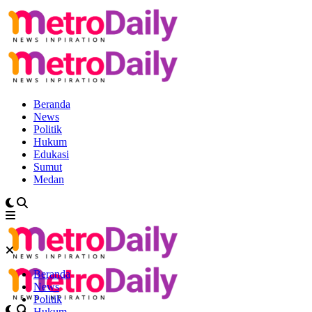
Beranda
News
Politik
Hukum
Edukasi
Sumut
Medan
Beranda
News
Politik
Hukum