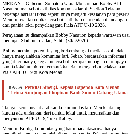
MEDAN
– Gubernur Sumatera Utara Muhammad Bobby Afif
Nasution menyebut aktivitas komunitas lari di Stadion Teladan
beberapa hari lalu tidak sepenuhnya menjadi kesalahan para peserta.
Menurutnya, komunitas tersebut hadir karena mendapat undangan
dari panitia lokal penyelenggara Piala AFF U-19 2026.
Pernyataan itu disampaikan Bobby Nasution kepada wartawan usai
meninjau Stadion Teladan, Sabtu (30/5/2026).
Bobby meminta polemik yang berkembang di media sosial tidak
hanya menyalahkan komunitas lari. Sebab, berdasarkan informasi
yang diterimanya, kegiatan tersebut merupakan bagian dari upaya
panitia lokal untuk menyemarakkan dan menyambut pelaksanaan
Piala AFF U-19 di Kota Medan.
BACA
Perkuat Sinergi, Kepala Bapenda Kota Medan
Terima Kunjungan Pimpinan Bank Sumut Cabang Utama
“Jangan semuanya diarahkan ke komunitas lari. Mereka datang
karena ada undangan dari panitia lokal untuk meramaikan dan
menyambut AFF U-19,” ujar Bobby.
Menurut Bobby, komunitas yang hadir pada dasarnya hanya
mengikuti agenda yang telah dirancang panitia. Sebagai komunitas