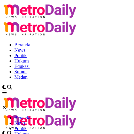
Beranda
News
Politik
Hukum
Edukasi
Sumut
Medan
Beranda
News
Politik
Hukum