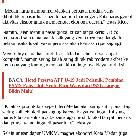
“Medan harus mampu menyiapkan berbagai produk yang
dibutuhkan pasar luar daerah maupun luar negeri. Kita harus genjot
aktivitas ekspor untuk memperkuat ekonomi daerah,” tegas Rico.
Namun, jalan menuju pasar global bukan tanpa kerikil. Rico
menyoroti satu tantangan klasik yang kerap menjegal langkah
pelaku usaha lokal: yakni permasalahan kemasan (packaging)
Menurutnya, kualitas produk asli Medan sebenarnya sangat
kompetitif, namun sering kalah saing di rak-rak modern akibat ke
kemasan yang kurang memikat akibat tingginya biaya produksi.
BACA
Hotel Peserta AFF U-19 Jadi Polemik, Pembina
PSMS Fans Club Sentil Rico Waas dan PSSI: Jangan
Bikin Malu!
“Kualitas produk kita seperti teri Medan atau sumpia itu juara. Tapi
sering kali jeblok di packaging karena biayanya tinggi. Ini yang
harus kita cari solusinya bersama agar produk lokal tampil menarik
dan punya value tinggi di pasar luar,” jelasnya.
Selain urusan dapur UMKM, magnet ekonomi Kota Medan juga