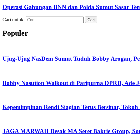
Operasi Gabungan BNN dan Polda Sumut Sasar Te
Cari untuk:
Populer
Ujug-Ujug NasDem Sumut Tuduh Bobby Arogan, Pe
Bobby Nasution Walkout di Paripurna DPRD, Ade J
Kepemimpinan Rendi Siagian Terus Bersinar, Tok
JAGA MARWAH Desak MA Seret Bakrie Group, Soro