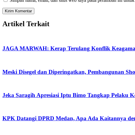
Simpan nama, email, dan situs web saya pada peramban ini untuk
Artikel Terkait
JAGA MARWAH: Kerap Terulang Konflik Keagamaan
Meski Disegel dan Diperingatkan, Pembangunan Sh
Jeka Saragih Apresiasi Iptu Bimo Tangkap Pelaku 
KPK Datangi DPRD Medan, Apa Ada Kaitannya de