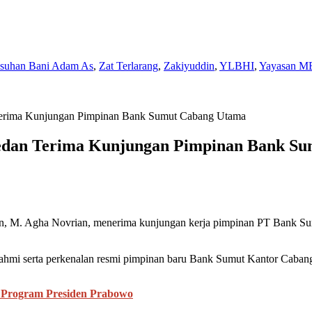
Asuhan Bani Adam As
,
Zat Terlarang
,
Zakiyuddin
,
YLBHI
,
Yayasan M
 Terima Kunjungan Pimpinan Bank Sumut Cabang Utama
Medan Terima Kunjungan Pimpinan Bank S
M. Agha Novrian, menerima kunjungan kerja pimpinan PT Bank Sumu
aturahmi serta perkenalan resmi pimpinan baru Bank Sumut Kantor Ca
 Program Presiden Prabowo