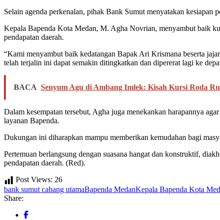
Selain agenda perkenalan, pihak Bank Sumut menyatakan kesiapan pe
Kepala Bapenda Kota Medan, M. Agha Novrian, menyambut baik kunju
pendapatan daerah.
“Kami menyambut baik kedatangan Bapak Ari Krismana beserta jajara
telah terjalin ini dapat semakin ditingkatkan dan dipererat lagi ke dep
BACA
Senyum Agu di Ambang Imlek: Kisah Kursi Roda Rus
Dalam kesempatan tersebut, Agha juga menekankan harapannya aga
layanan Bapenda.
Dukungan ini diharapkan mampu memberikan kemudahan bagi masyara
Pertemuan berlangsung dengan suasana hangat dan konstruktif, diak
pendapatan daerah. (Red).
Post Views:
26
bank sumut cabang utama
Bapenda Medan
Kepala Bapenda Kota Med
Share: