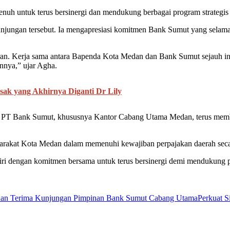
nuh untuk terus bersinergi dan mendukung berbagai program strategi
ngan tersebut. Ia mengapresiasi komitmen Bank Sumut yang selama in
n. Kerja sama antara Bapenda Kota Medan dan Bank Sumut sejauh ini t
annya,” ujar Agha.
ak yang Akhirnya Diganti Dr Lily
r PT Bank Sumut, khususnya Kantor Cabang Utama Medan, terus membe
kat Kota Medan dalam memenuhi kewajiban perpajakan daerah secara
hiri dengan komitmen bersama untuk terus bersinergi demi mendukung 
an Terima Kunjungan Pimpinan Bank Sumut Cabang Utama
Perkuat S