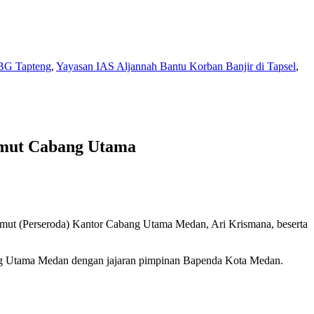
BG Tapteng
,
Yayasan IAS Aljannah Bantu Korban Banjir di Tapsel
,
umut Cabang Utama
t (Perseroda) Kantor Cabang Utama Medan, Ari Krismana, beserta
bang Utama Medan dengan jajaran pimpinan Bapenda Kota Medan.