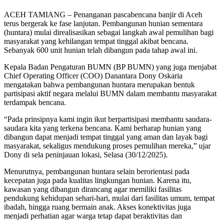
ACEH TAMIANG – Penanganan pascabencana banjir di Aceh
terus bergerak ke fase lanjutan. Pembangunan hunian sementara
(huntara) mulai direalisasikan sebagai langkah awal pemulihan bagi
masyarakat yang kehilangan tempat tinggal akibat bencana.
Sebanyak 600 unit hunian telah dibangun pada tahap awal ini.
Kepala Badan Pengaturan BUMN (BP BUMN) yang juga menjabat
Chief Operating Officer (COO) Danantara Dony Oskaria
mengatakan bahwa pembangunan huntara merupakan bentuk
partisipasi aktif negara melalui BUMN dalam membantu masyarakat
terdampak bencana.
“Pada prinsipnya kami ingin ikut berpartisipasi membantu saudara-
saudara kita yang terkena bencana. Kami berharap hunian yang
dibangun dapat menjadi tempat tinggal yang aman dan layak bagi
masyarakat, sekaligus mendukung proses pemulihan mereka,” ujar
Dony di sela peninjauan lokasi, Selasa (30/12/2025).
Menurutnya, pembangunan huntara selain berorientasi pada
kecepatan juga pada kualitas lingkungan hunian. Karena itu,
kawasan yang dibangun dirancang agar memiliki fasilitas
pendukung kehidupan sehari-hari, mulai dari fasilitas umum, tempat
ibadah, hingga ruang bermain anak. Akses konektivitas juga
menjadi perhatian agar warga tetap dapat beraktivitas dan