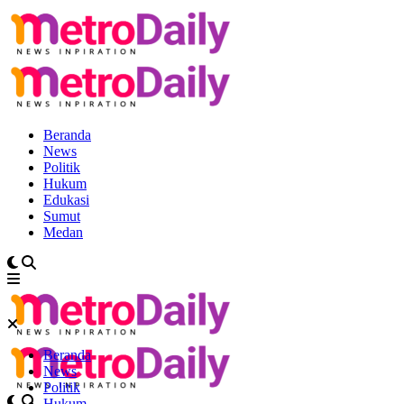
Beranda
News
Politik
Hukum
Edukasi
Sumut
Medan
Beranda
News
Politik
Hukum