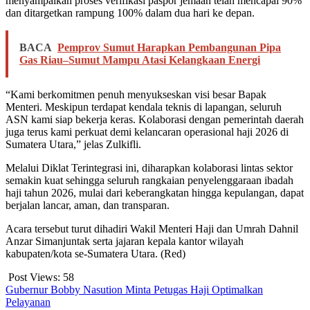
menyampaikan proses verifikasi paspor jemaah telah mencapai 90%
dan ditargetkan rampung 100% dalam dua hari ke depan.
BACA
Pemprov Sumut Harapkan Pembangunan Pipa
Gas Riau–Sumut Mampu Atasi Kelangkaan Energi
“Kami berkomitmen penuh menyukseskan visi besar Bapak
Menteri. Meskipun terdapat kendala teknis di lapangan, seluruh
ASN kami siap bekerja keras. Kolaborasi dengan pemerintah daerah
juga terus kami perkuat demi kelancaran operasional haji 2026 di
Sumatera Utara,” jelas Zulkifli.
Melalui Diklat Terintegrasi ini, diharapkan kolaborasi lintas sektor
semakin kuat sehingga seluruh rangkaian penyelenggaraan ibadah
haji tahun 2026, mulai dari keberangkatan hingga kepulangan, dapat
berjalan lancar, aman, dan transparan.
Acara tersebut turut dihadiri Wakil Menteri Haji dan Umrah Dahnil
Anzar Simanjuntak serta jajaran kepala kantor wilayah
kabupaten/kota se-Sumatera Utara. (Red)
Post Views:
58
Gubernur Bobby Nasution Minta Petugas Haji Optimalkan
Pelayanan