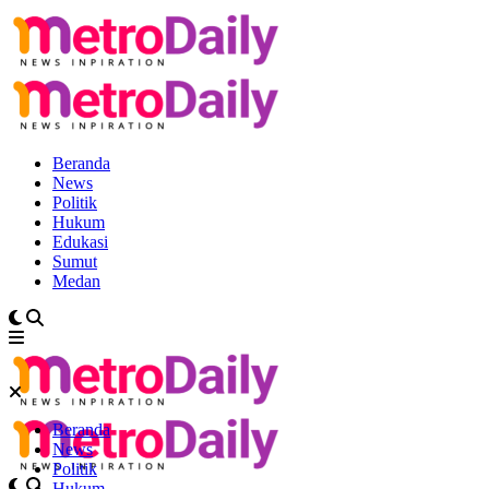
Beranda
News
Politik
Hukum
Edukasi
Sumut
Medan
Beranda
News
Politik
Hukum