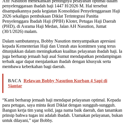
Afif Nasution menekankan pentingnya pelayanan optimal dalam
penyelenggaraan ibadah haji 1447 H/2026 M. Hal tersebut
disampaikannya pada kegiatan Konsolidasi Penyelenggaraan Haji
2026 sekaligus pembukaan Diklat Terintegrasi Panitia
Penyelenggara Ibadah Haji (PPIH) Kloter, Petugas Haji Daerah
(PHD), di Asrama Haji Medan, Jalan AH Nasution, Jumat
(30/1/2026) malam.
Dalam sambutannya, Bobby Nasution menyampaikan apresiasi
kepada Kementerian Haji dan Umrah atas komitmen yang terus
ditunjukkan dalam meningkatkan kualitas pelayanan ibadah haji. Ia
juga berharap jemaah haji asal Sumut mendapatkan pendampingan
terbaik agar dapat menjalankan ibadah dengan khusyuk serta
membawa keberkahan bagi daerah.
BACA
Relawan Bobby Nasution Kurban 4 Sapi di
Siantar
“Kami berharap jemaah haji mendapat pelayanan optimal. Kepada
para petugas, saya minta ikuti Diklat dengan sungguh-sungguh.
Bangun kerja tim yang solid, jaga nama baik daerah, dan tanamkan
prinsip bahwa tugas ini adalah ibadah. Utamakan pelayanan, bukan
untuk dilayani,” ujar Bobby.