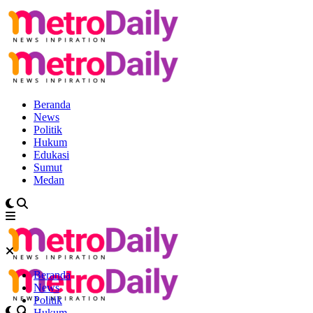
Beranda
News
Politik
Hukum
Edukasi
Sumut
Medan
Beranda
News
Politik
Hukum