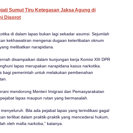
ti Sumut Tiru Ketegasan Jaksa Agung di
i Disorot
tika di dalam lapas bukan lagi sekadar asumsi. Sejumlah
an kekhawatiran mengenai dugaan keterlibatan oknum
yang melibatkan narapidana.
ernah disampaikan dalam kunjungan kerja Komisi XIII DPR
penghuni lapas merupakan narapidana kasus narkotika.
erius bagi pemerintah untuk melakukan pembenahan
tan.
erani mendorong Menteri Imigrasi dan Pemasyarakatan
t-pejabat lapas maupun rutan yang bermasalah.
 menyeluruh. Bila ada pejabat lapas yang terindikasi gagal
n terlibat dalam praktik-praktik yang mencederai hukum,
lah oleh mafia narkoba,” katanya.