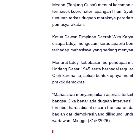
Medan (Tanjung Gusta) menuai kecaman dar
termasuk koordinator lapangan Ilham Syah
tuntutan terkait dugaan maraknya peredar
pemasyarakatan.
Ketua Dewan Pimpinan Daerah Wira Karya
disapa Edoy, mengecam keras apabila benar
terhadap mahasiswa yang sedang menyam
Menurut Edoy, kebebasan berpendapat mer
Undang Dasar 1945 serta berbagai regul
Oleh karena itu, setiap bentuk upaya memb
praktik demokrasi.
“Mahasiswa menyampaikan aspirasi terkai
bangsa. Jika benar ada dugaan intervensi
tersebut harus diusut secara transparan da
bagian dari demokrasi yang dilindungi u
wartawan, Minggu (31/5/2026).