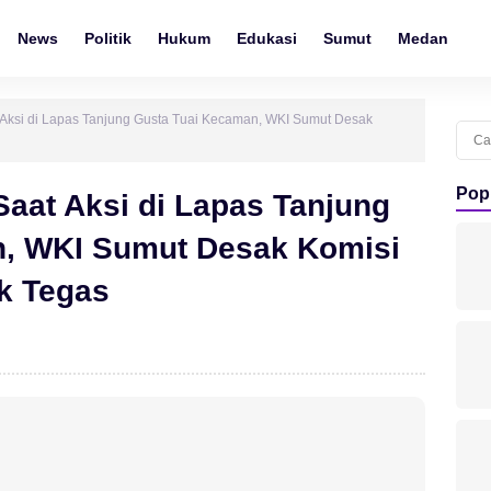
News
Politik
Hukum
Edukasi
Sumut
Medan
Aksi di Lapas Tanjung Gusta Tuai Kecaman, WKI Sumut Desak
Cari
untu
Pop
aat Aksi di Lapas Tanjung
n, WKI Sumut Desak Komisi
ak Tegas